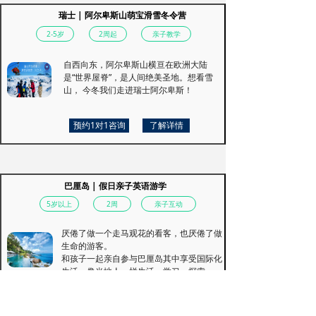
瑞士 | 阿尔卑斯山萌宝滑雪冬令营
2-5岁
2周起
亲子教学
自西向东，阿尔卑斯山横亘在欧洲大陆
是“世界屋脊”，是人间绝美圣地。想看雪
山， 今冬我们走进瑞士阿尔卑斯！
预约1对1咨询
了解详情
巴厘岛 | 假日亲子英语游学
5岁以上
2周
亲子互动
厌倦了做一个走马观花的看客，也厌倦了做
生命的游客。
和孩子一起亲自参与巴厘岛其中享受国际化
生活，像当地人一样生活、学习、探索。
预约1对1咨询
了解详情