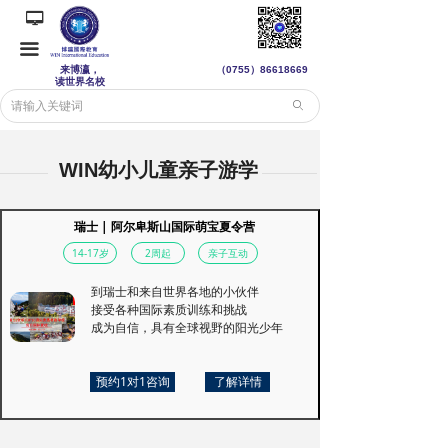
넡
끀
来博瀛，
（0755）
86618669
读世界名校
ꄙ
WIN幼小儿童亲子游学
瑞士 | 阿尔卑斯山国际萌宝夏令营
14-17岁
2周起
亲子互动
到瑞士和来自世界各地的小伙伴
接受各种国际素质训练和挑战
成为自信，具有全球视野的阳光少年
预约1对1咨询
了解详情