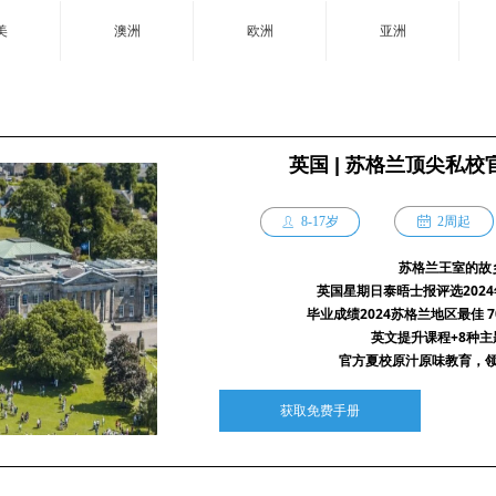
美
澳洲
欧洲
亚洲
英国 | 苏格兰顶尖私
8-17岁
ꅄ
2周起
ꄑ
苏格兰王室的故
英国星期日泰晤士报评选202
毕业成绩2024苏格兰地区最佳 7
英文提升课程+8种主
官方夏校原汁原味教育，
获取免费手册