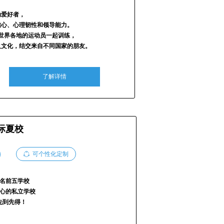
动爱好者，
信心、心理韧性和领导能力。
世界各地的运动员一起训练
，
及文化，结交来自不同国家的朋友。
了解详情
国际夏校
ꁢ
可个性化定制
名前五学校
心的私立学校
先到先得！