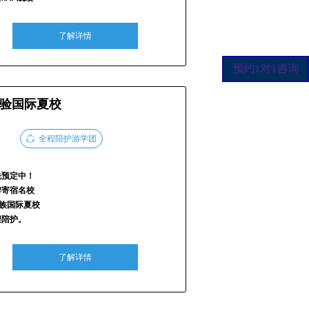
了解详情
预约1对1咨询
体验国际夏校
ꁢ
全程陪护游学团
先预定中！
牌寄宿名校
族国际夏校
程陪护。
了解详情