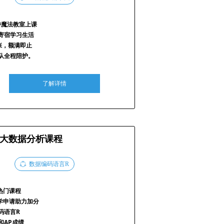
特魔法教室上课
寄宿学习生活
张，额满即止
全程陪护。
队
了解详情
校：大数据分析课程
ꁢ
数据编码语言R
热门课程
学申请助力加分
码语言R
B和AP成绩