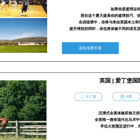
如果你是篮球运
想在这个夏天提高你的篮球技巧、
在训练营中，你将与来自英国本土和
提升球技的同时，你也将体验不同的语言
获取免费手册
英国 | 爱丁堡
8-17岁
ꅄ
4周
ꄑ
沉浸式全真体验苏格兰排
全英唯一拥有现代化马术中
学位火热预定进行中，