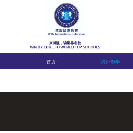
来博瀛，读世界名校
WIN BY EDU，
TO WORLD TOP SCHOOLS
首页
海外游学