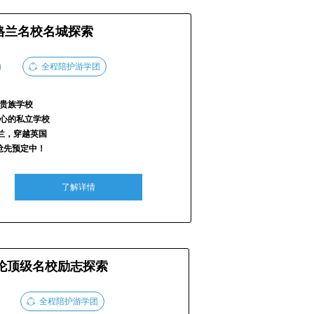
英格兰名校名城探索
ꁢ
全程陪护游学团
贵族学校
心的私立学校
格兰，穿越英国
抢先预定中！
了解详情
英伦顶级名校励志探索
ꁢ
全程陪护游学团