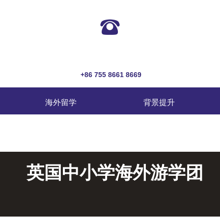
뀰
+86 755 8661 8669
海外留学
背景提升
英国中小学海外游学团