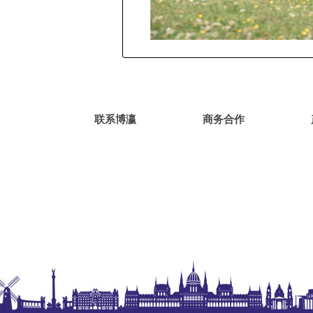
联系博瀛
商务合作