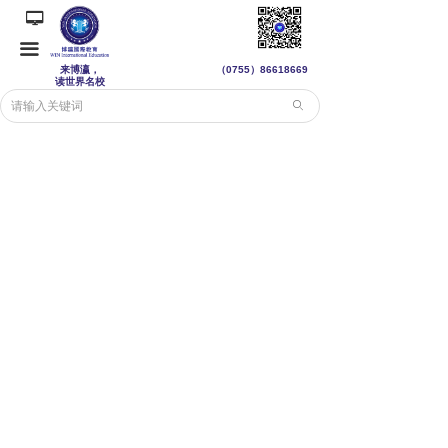
넡
끀
来博瀛，
（0755）
86618669
读世界名校
ꄙ