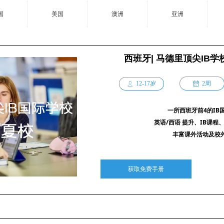
国
美国
澳洲
亚洲
西班牙| 马德里顶尖IB学
12-17岁
ꅄ
2周
ꄑ
一所西班牙前4的IB
英语/西语 提升、IB课程、
丰富课外活动及校
获取免费手册