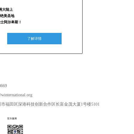
洲大陆上
绝美圣地
瑞士阿尔卑斯！
了解详情
8669
winternational.org
市福田区深港科技创新合作区长富金茂大厦1号楼5101
官方微博