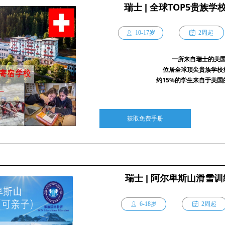
全球TOP5贵族学
瑞士 |
10-17岁
ꅄ
2周起
ꄑ
一所来自瑞士的美
位居全球顶尖贵族学校
约15%的学生来自于美国
获取免费手册
瑞士 | 阿尔卑斯山滑雪
6-18岁
ꅄ
2周起
ꄑ