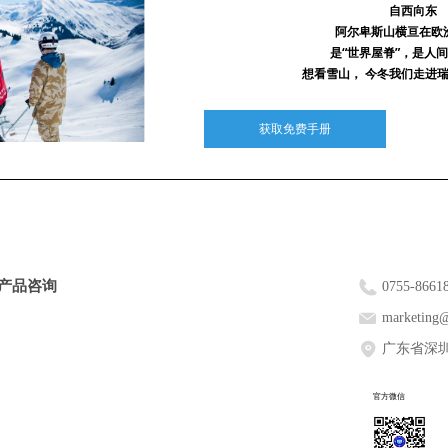
自西向东
阿尔卑斯山横亘在欧
是“世界屋脊”，
是人间
想看雪山， 今冬我们走进
获取免费手册
产品咨询
0755-8661
marketing@
广东省深圳
官方微信