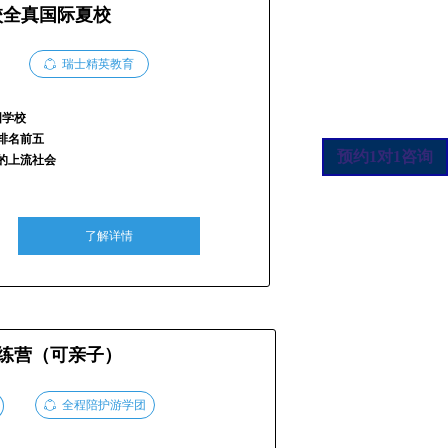
校全真国际夏校
ꁢ
瑞士精英教育
国学校
排名前五
预约1对1咨询
的上流社会
了解详情
训练营（可亲子）
ꁢ
全程陪护游学团