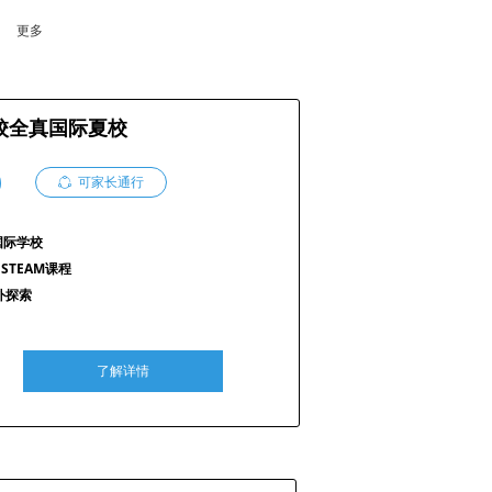
更多
全真国际夏校
校
ꁢ
可家长通行
国际学校
STEAM课程
外探索
了解详情