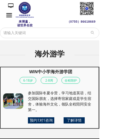
넡
끀
来博瀛，
（0755）
86618669
读世界名校
ꄙ
海外游学
WIN中小学海外游学团
6-18岁
2-8周
全程陪护
参加国际冬夏令营，学习地道英语，结
交国际朋友，选择寄宿家庭或是学生宿
舍，体验海外文化，领队全程陪同安全
第一。
预约1对1咨询
了解详情