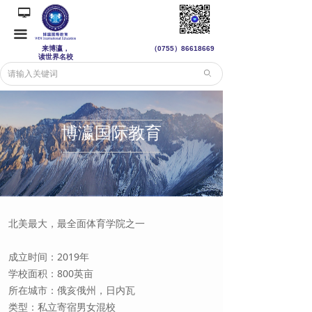
넡
끀
来博瀛，
（0755）
86618669
读世界名校
ꄙ
博瀛国际教育
北美最大，最全面体育学院之一
成立时间：2019年
学校面积：800英亩
所在城市：俄亥俄州，日内瓦
类型：私立寄宿男女混校